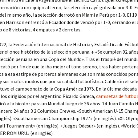
enfrentó en Lille a Argelia donde el técnico Carlos Queiroz exper
ormación a un equipo alterno, la selección cayó goleada por 3-0. E
el mismo año, la selección derrotó en Miami a Perú por 1-0. El 19
n Harrison enfrentó a Ecuador donde venció por 1-0, cerrando el
o de 8 victorias, 4 empates y 2 derrotas.
022, la Federación Internacional de Historia y Estadística de Fútbo
er el once histórico de la selección peruana. ↑ «Se cumplen 92 año
elección peruana en una Copa del Mundo». Tras el traspié del mundi
cató por fin de que le iba mejor el tono sereno, tras haber perten
s a esa estirpe de porteros alemanes que son más conocidos por 
y sus malos modos que por su calidad futbolística. Calderón el se
uvo el campeonato de la Copa América 1975. En la última década 
 los dirigidos por el argentino Ricardo Gareca,
camisetas de futbol
ficó a la bicolor para un Mundial luego de 36 años. 14 Juan Camilo
antero 24 años 3 2 Columbus Crew vs. «South American U-15 Cham
nglés). «Southamerican Championship 1927» (en inglés). «XI. Olym
ll Tournament» (en inglés). «Juegos Odesur» (en inglés). «World 
PER ROM URU» (en inglés).