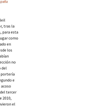
spaña
Neil
, tras la
, para esta
 jugar como
rado en
sde los
habían
lección no
 del
 portería
segundo e
n acoso
del tercer
e 2010,
uvieron el