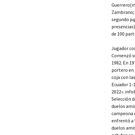
Guerrero(m
Zambrano; E
segundo jug
presencias)
de 100 part
Jugador con
Comenzó su 
1982. En 19
portero en 
coja con la
Ecuador 1-1
2022». inf
Selección d
duelos amis
campeona de
enfrentó a 
duelos amis