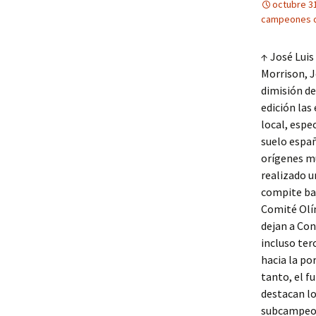
octubre 3
campeones d
↑ José Luis
Morrison, J
dimisión de
edición las
local, espe
suelo españ
orígenes mu
realizado u
compite baj
Comité Olím
dejan a Con
incluso ter
hacia la po
tanto, el f
destacan lo
subcampeon