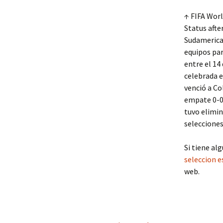
↑ FIFA Worl
Status afte
Sudamerican
equipos par
entre el 14
celebrada e
venció a Co
empate 0-0 
tuvo elimin
selecciones
Si tiene a
seleccion 
web.