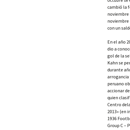
octubre se 
cambió la f
noviembre d
noviembre e
con un sald
En el año 2
dio a conoc
gol de la s
Kahn se per
durante año
arrogancia 
peruano obt
accionar de
quien clasi
Centro del
2013» (en i
1936 Footba
Group C – 