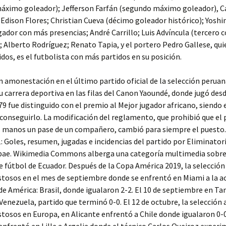
áximo goleador); Jefferson Farfán (segundo máximo goleador), C
dison Flores; Christian Cueva (décimo goleador histórico); Yoshi
ador con más presencias; André Carrillo; Luis Advíncula (tercero 
; Alberto Rodríguez; Renato Tapia, y el portero Pedro Gallese, qu
idos, es el futbolista con más partidos en su posición.
 amonestación en el último partido oficial de la selección peruan
carrera deportiva en las filas del Canon Yaoundé, donde jugó desd
79 fue distinguido con el premio al Mejor jugador africano, siendo 
conseguirlo. La modificación del reglamento, que prohibió que el
s manos un pase de un compañero, cambió para siempre el puesto. 
: Goles, resumen, jugadas e incidencias del partido por Eliminator
obae. Wikimedia Commons alberga una categoría multimedia sobre
e fútbol de Ecuador. Después de la Copa América 2019, la selecció
tosos en el mes de septiembre donde se enfrentó en Miami a la a
 América: Brasil, donde igualaron 2-2. El 10 de septiembre en T
Venezuela, partido que terminó 0-0. El 12 de octubre, la selección
tosos en Europa, en Alicante enfrentó a Chile donde igualaron 0-0.