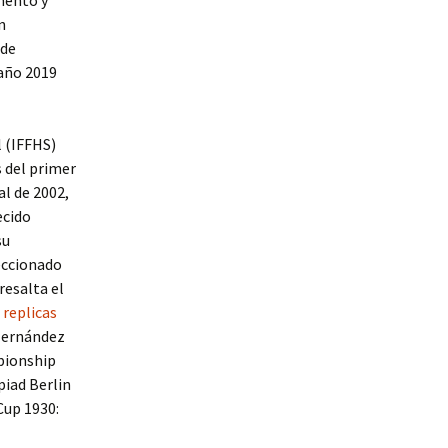
imentó y
n
 de
 año 2019
l (IFFHS)
s del primer
al de 2002,
ecido
su
leccionado
resalta el
 replicas
 Hernández
pionship
piad Berlin
Cup 1930: