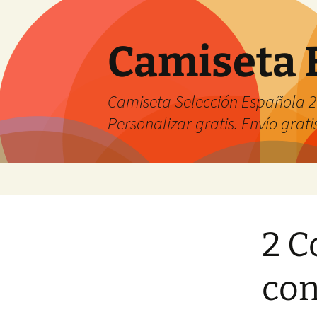
Camiseta 
Camiseta Selección Española 2
Personalizar gratis. Envío grati
Saltar
al
contenido
2 C
co