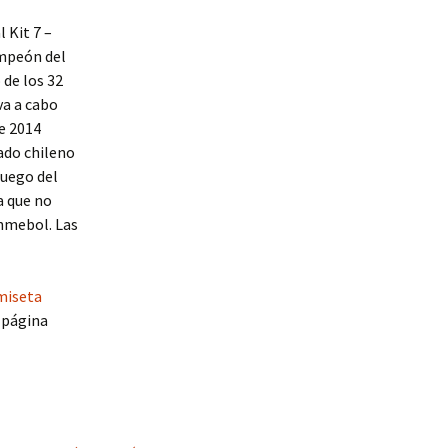
 Kit 7 –
ampeón del
 de los 32
va a cabo
de 2014
ado chileno
luego del
a que no
onmebol. Las
miseta
 página