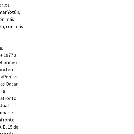
arlos
mar Yotún,
con más
ien, con más
a.
e 1977 a
el primer
 portero
«Perú vs.
ias Qatar
 la
n afronto
ctual
ampa se
 afronto
 El 15 de