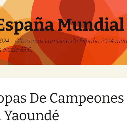
España Mundial
024 – Ofrecemos camiseta de España 2024 mund
s desde 69 €.
opas De Campeones
n Yaoundé