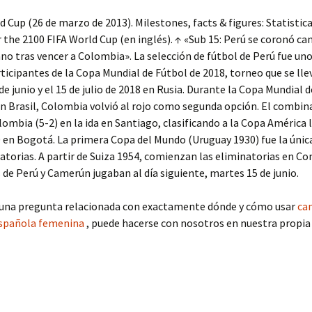
d Cup (26 de marzo de 2013). Milestones, facts & figures: Statistical
r the 2100 FIFA World Cup (en inglés). ↑ «Sub 15: Perú se coronó c
o tras vencer a Colombia». La selección de fútbol de Perú fue uno
ticipantes de la Copa Mundial de Fútbol de 2018, torneo que se lle
 de junio y el 15 de julio de 2018 en Rusia. Durante la Copa Mundial 
n Brasil, Colombia volvió al rojo como segunda opción. El combin
lombia (5-2) en la ida en Santiago, clasificando a la Copa América 
en Bogotá. La primera Copa del Mundo (Uruguay 1930) fue la únic
atorias. A partir de Suiza 1954, comienzan las eliminatorias en C
 de Perú y Camerún jugaban al día siguiente, martes 15 de junio.
lguna pregunta relacionada con exactamente dónde y cómo usar
ca
española femenina
, puede hacerse con nosotros en nuestra propia