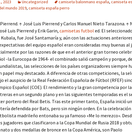
1, 2023
Uncategorized
camiseta balonmano españa
,
camiseta e
el mundo 2019
,
camiseta españa perro
 Pierrend. ↑ José Luis Pierrend y Carlos Manuel Nieto Tarazona. ↑ 
osé Luis Pierrend y Erik Garin,
camisetas futbol
ed. El seleccionador
 Kubala, fue José Santamaría y, aún con las actuaciones anteriores
 expectativas del equipo español eran consideradas muy buenas al
cialmente por las razones de que en el anterior gran torneo celeb
ol -la Eurocopa de 1964- el combinado salió campeón y porque, de
ndialistas, las selecciones de los países organizadores siempre 
n papel muy destacado. A diferencia de otras competiciones, la se
o el auspicio de la Real Federación Española de Fútbol (RFEF) sino
pico Español (COE). El rendimiento y la gran competencia por la
treras en un segundo plano y en las siguientes temporadas es el 
cer portero del Real Betis. Tras este primer tanto, España inició u
rtería defendida por Bats, pero sin ningún orden. En la celebración 
utbolista madrileño entonaba su ya famoso «Me lo merezco». Desd
s jugadores que clasificaron a la Copa Mundial de Rusia 2018 y obt
ato y dos medallas de bronce en la Copa América, son Paolo