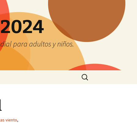
 2024
ial para adultos y niños.
Buscar:
l
as viento
,