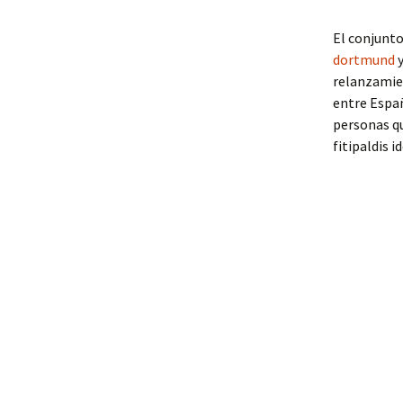
El conjunto
dortmund
y
relanzamie
entre Españ
personas qu
fitipaldis 