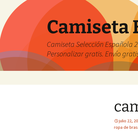
Camiseta 
Camiseta Selección Española 2
Personalizar gratis. Envío grati
Saltar
al
contenido
cam
julio 22, 2
ropa de brasi