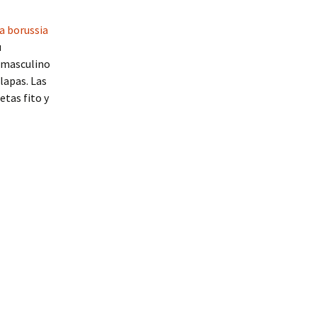
a borussia
u
 masculino
lapas. Las
tas fito y