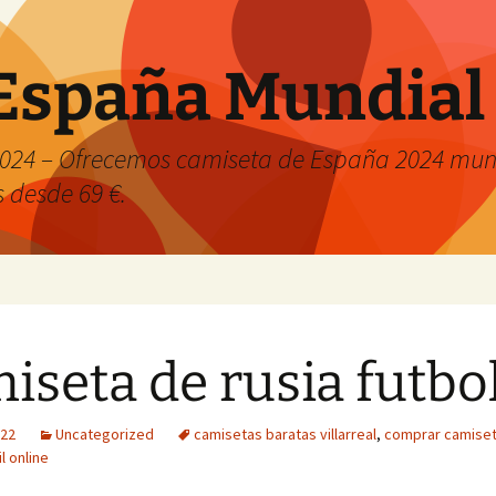
España Mundial
024 – Ofrecemos camiseta de España 2024 mund
s desde 69 €.
iseta de rusia futbo
022
Uncategorized
camisetas baratas villarreal
,
comprar camiset
l online