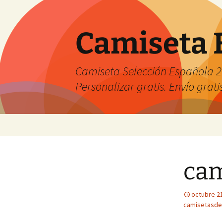
Camiseta 
Camiseta Selección Española 2
Personalizar gratis. Envío grati
Saltar
al
contenido
cam
octubre 2
camisetasde