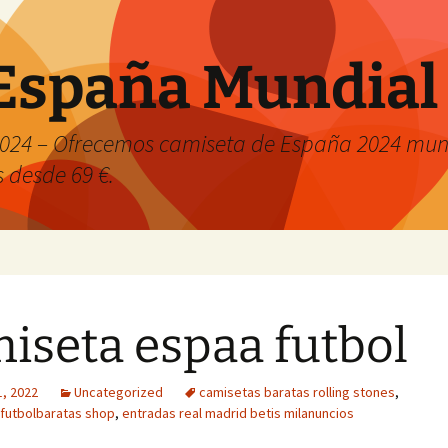
España Mundial
024 – Ofrecemos camiseta de España 2024 mund
s desde 69 €.
iseta espaa futbol
1, 2022
Uncategorized
camisetas baratas rolling stones
,
futbolbaratas shop
,
entradas real madrid betis milanuncios