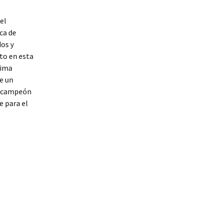
el
ca de
dos y
to en esta
tima
e un
ia campeón
e para el