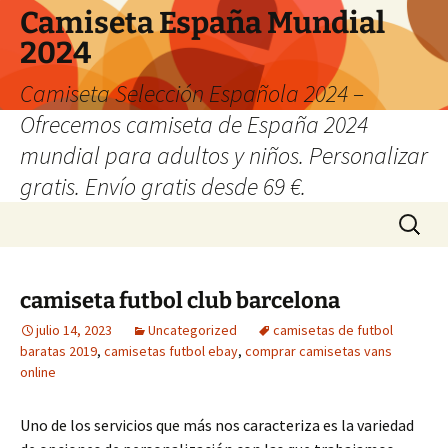
Camiseta España Mundial
2024
Camiseta Selección Española 2024 –
Ofrecemos camiseta de España 2024
mundial para adultos y niños. Personalizar
gratis. Envío gratis desde 69 €.
Saltar
Buscar:
al
contenido
camiseta futbol club barcelona
julio 14, 2023
Uncategorized
camisetas de futbol
baratas 2019
,
camisetas futbol ebay
,
comprar camisetas vans
online
Uno de los servicios que más nos caracteriza es la variedad