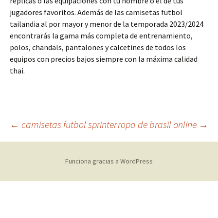
replicas o las equipaciones con tu nombre o el de tus
jugadores favoritos. Además de las camisetas futbol
tailandia al por mayor y menor de la temporada 2023/2024
encontrarás la gama más completa de entrenamiento,
polos, chandals, pantalones y calcetines de todos los
equipos con precios bajos siempre con la máxima calidad
thai.
Navegación
←
camisetas futbol sprinter
ropa de brasil online
→
de
Funciona gracias a WordPress
entradas