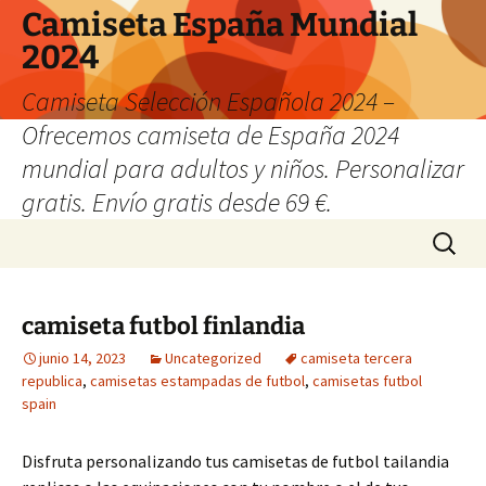
Camiseta España Mundial
2024
Camiseta Selección Española 2024 –
Ofrecemos camiseta de España 2024
mundial para adultos y niños. Personalizar
gratis. Envío gratis desde 69 €.
Saltar
Buscar:
al
contenido
camiseta futbol finlandia
junio 14, 2023
Uncategorized
camiseta tercera
republica
,
camisetas estampadas de futbol
,
camisetas futbol
spain
Disfruta personalizando tus camisetas de futbol tailandia