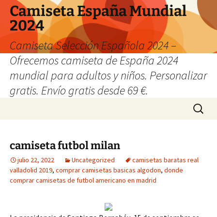
Camiseta España Mundial
2024
Camiseta Selección Española 2024 –
Ofrecemos camiseta de España 2024
mundial para adultos y niños. Personalizar
gratis. Envío gratis desde 69 €.
Saltar
Buscar:
al
contenido
camiseta futbol milan
julio 22, 2022
Uncategorized
camisetas baratas real
valladolid 2019
,
comprar camisetas basicas algodon
,
donde
comprar camisetas de futbol americano en madrid