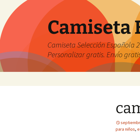
Camiseta 
Camiseta Selección Española 2
Personalizar gratis. Envío grati
Saltar
al
contenido
cam
septiembr
para niños
,
e