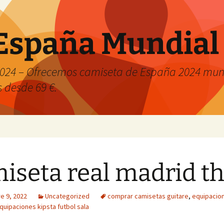
España Mundial
024 – Ofrecemos camiseta de España 2024 mund
s desde 69 €.
iseta real madrid th
e 9, 2022
Uncategorized
comprar camisetas guitare
,
equipacion
quipaciones kipsta futbol sala