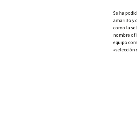
Se ha podid
amarillo y 
como la sel
nombre ofic
equipo como
«selección 