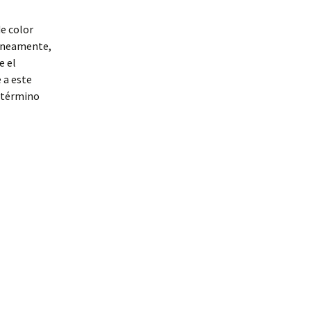
de color
róneamente,
e el
 a este
l término