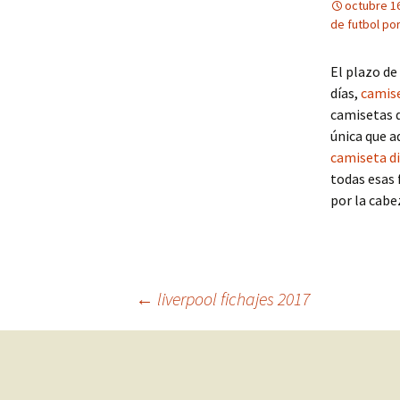
octubre 1
de futbol po
El plazo de
días,
camis
camisetas d
única que a
camiseta d
todas esas 
por la cabe
Navegación
←
liverpool fichajes 2017
de