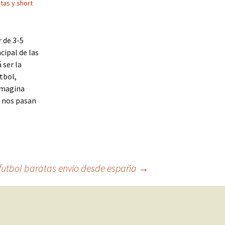
tas y short
 de 3-5
cipal de las
 ser la
tbol,
 Imagina
e nos pasan
futbol baratas envio desde españa
→