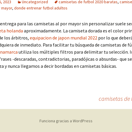
6, 2023
Uncategorized
camisetas de futbol 2020 baratas
,
camise
r mayor
,
donde entrenar futbol adultos
 entrega para las camisetas al por mayor sin personalizar suele ser
eta holanda
aproximadamente. La camiseta dorada es el color prin
e los árbitros,
equipacion de japon mundial 2022
por lo que deberá
dquiera de inmediato. Para facilitar tu búsqueda de camisetas de fú
inamarca
utiliza los múltiples filtros para delimitar tu selección.
frases -descaradas, contradictorias, paradójicas o absurdas- que s
za y nunca llegamos a decir bordadas en camisetas básicas.
camisetas de 
Funciona gracias a WordPress