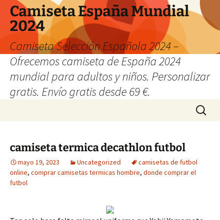
Camiseta España Mundial
2024
Camiseta Selección Española 2024 –
Ofrecemos camiseta de España 2024
mundial para adultos y niños. Personalizar
gratis. Envío gratis desde 69 €.
Saltar
Buscar:
al
contenido
camiseta termica decathlon futbol
mayo 19, 2023
Uncategorized
camisetas de futbol
online
,
comprar camisetas termicas hombre
,
donde comprar el
futbol