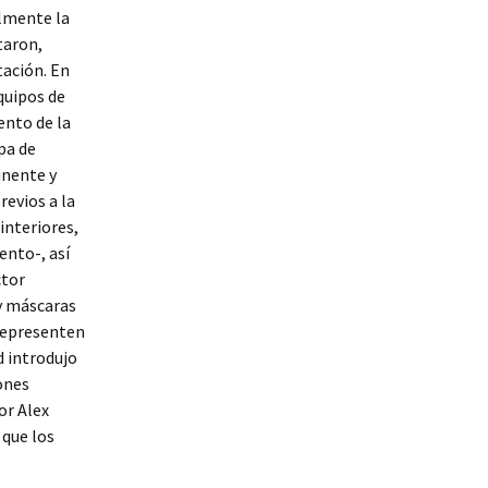
almente la
taron,
tación. En
quipos de
ento de la
pa de
inente y
revios a la
nteriores,
ento-, así
ctor
 y máscaras
 representen
d introdujo
ones
or Alex
 que los