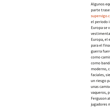
Algunos eq
parte trase
supervigo.
el periodo
Europa se v
vestimenta.
Europa, el 
para el fin
guerra fue
como camise
como banda
moderno, co
faciales, s
un riesgo p
unas camise
vaqueros, p
Ferguson af
jugadores n