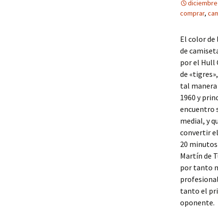
diciembre
comprar
,
cam
El color de
de camiseta
por el Hull
de «tigres»
tal manera 
1960 y prin
encuentro s
medial, y q
convertir e
20 minutos 
Martín de 
por tanto m
profesional
tanto el pr
oponente.