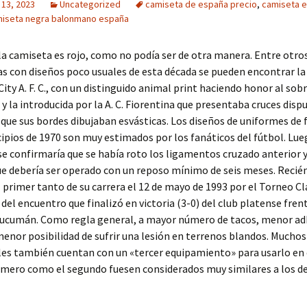
 13, 2023
Uncategorized
camiseta de españa precio
,
camiseta 
iseta negra balonmano españa
 la camiseta es rojo, como no podía ser de otra manera. Entre otr
s con diseños poco usuales de esta década se pueden encontrar la 
 City A. F. C., con un distinguido animal print haciendo honor al s
, y la introducida por la A. C. Fiorentina que presentaba cruces disp
que sus bordes dibujaban esvásticas. Los diseños de uniformes de 
cipios de 1970 son muy estimados por los fanáticos del fútbol. Lue
e confirmaría que se había roto los ligamentos cruzado anterior y
ue debería ser operado con un reposo mínimo de seis meses. Recié
l primer tanto de su carrera el 12 de mayo de 1993 por el Torneo Cl
del encuentro que finalizó en victoria (3-0) del club platense fren
Tucumán. Como regla general, a mayor número de tacos, menor ad
enor posibilidad de sufrir una lesión en terrenos blandos. Muchos
es también cuentan con un «tercer equipamiento» para usarlo en 
imero como el segundo fuesen considerados muy similares a los de