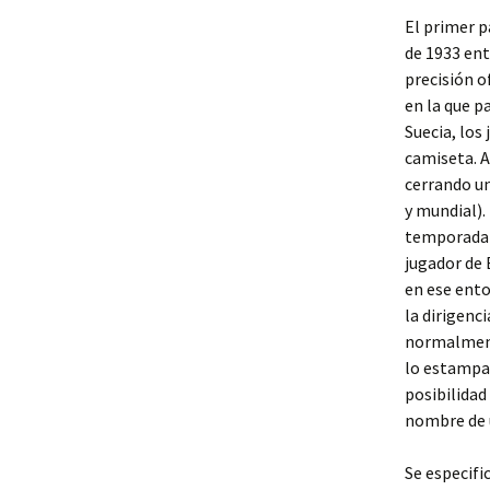
El primer p
de 1933 ent
precisión o
en la que p
Suecia, los
camiseta. A
cerrando un
y mundial).
temporada 1
jugador de 
en ese ento
la dirigenc
normalmente
lo estampan
posibilidad
nombre de u
Se especifi