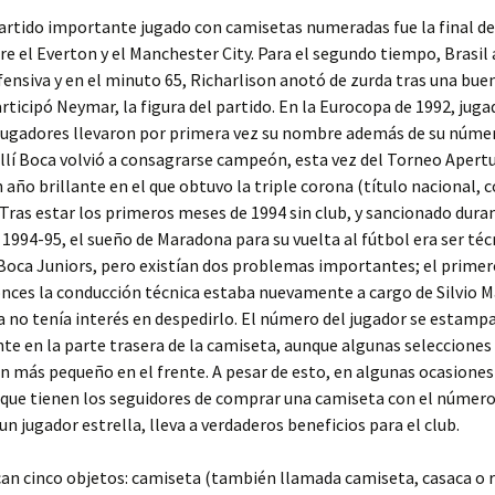
artido importante jugado con camisetas numeradas fue la final de
re el Everton y el Manchester City. Para el segundo tiempo, Brasi
fensiva y en el minuto 65, Richarlison anotó de zurda tras una bue
articipó Neymar, la figura del partido. En la Eurocopa de 1992, juga
 jugadores llevaron por primera vez su nombre además de su númer
llí Boca volvió a consagrarse campeón, esta vez del Torneo Apertu
 año brillante en el que obtuvo la triple corona (título nacional, 
 Tras estar los primeros meses de 1994 sin club, y sancionado dura
994-95, el sueño de Maradona para su vuelta al fútbol era ser téc
Boca Juniors, pero existían dos problemas importantes; el primer
nces la conducción técnica estaba nuevamente a cargo de Silvio Ma
ia no tenía interés en despedirlo. El número del jugador se estamp
 en la parte trasera de la camiseta, aunque algunas selecciones
 más pequeño en el frente. A pesar de esto, en algunas ocasiones
 que tienen los seguidores de comprar una camiseta con el número 
n jugador estrella, lleva a verdaderos beneficios para el club.
can cinco objetos: camiseta (también llamada camiseta, casaca o 