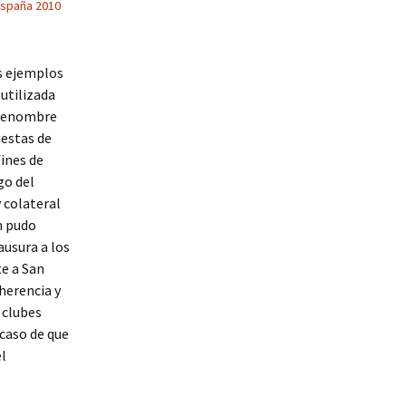
españa 2010
os ejemplos
utilizada
obrenombre
uestas de
fines de
go del
 colateral
n pudo
ausura a los
te a San
herencia y
 clubes
caso de que
l