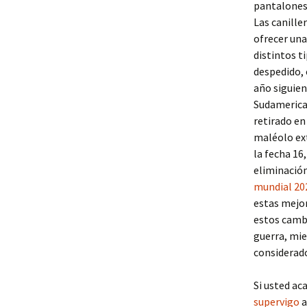
pantalones 
Las canille
ofrecer una
distintos t
despedido, 
año siguien
Sudamerican
retirado en
maléolo ext
la fecha 16
eliminación
mundial 20
estas mejor
estos cambi
guerra, mie
considerad
Si usted ac
supervigo
a