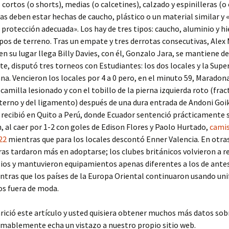
cortos (o shorts), medias (o calcetines), calzado y espinilleras (o 
ras deben estar hechas de caucho, plástico o un material similar y
 protección adecuada». Los hay de tres tipos: caucho, aluminio y hi
ipos de terreno. Tras un empate y tres derrotas consecutivas, Alex
en su lugar llega Billy Davies, con él, Gonzalo Jara, se mantiene de 
te, disputó tres torneos con Estudiantes: los dos locales y la Sup
a. Vencieron los locales por 4 a 0 pero, en el minuto 59, Maradon
 camilla lesionado y con el tobillo de la pierna izquierda roto (frac
erno y del ligamento) después de una dura entrada de Andoni Goi
, recibió en Quito a Perú, donde Ecuador sentenció prácticamente 
, al caer por 1-2 con goles de Edison Flores y Paolo Hurtado,
cami
22
mientras que para los locales descontó Enner Valencia. En otras
as tardaron más en adoptarse; los clubes británicos volvieron a re
os y mantuvieron equipamientos apenas diferentes a los de antes
ntras que los países de la Europa Oriental continuaron usando un
os fuera de moda.
arició este artículo y usted quisiera obtener muchos más datos sob
mablemente echa un vistazo a nuestro propio sitio web.