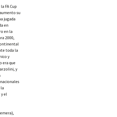
 la FA Cup
l aumento su
na jugada
da en
o en la
ra 2000,
continental
nte toda la
nico y
o era que
rzolini, y
a
 nacionales
 la
y el
remera),