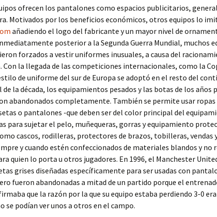
uipos ofrecen los pantalones como espacios publicitarios, gener
ra. Motivados por los beneficios económicos, otros equipos lo imi
com
añadiendo el logo del fabricante y un mayor nivel de ornamen
 inmediatamente posterior a la Segunda Guerra Mundial, muchos e
ieron forzados a vestir uniformes inusuales, a causa del racionami
 Con la llegada de las competiciones internacionales, como la Co
estilo de uniforme del sur de Europa se adoptó en el resto del cont
al de la década, los equipamientos pesados y las botas de los años p
ron abandonados completamente. También se permite usar ropas i
tas o pantalones -que deben ser del color principal del equipami
s para sujetar el pelo, muñequeras, gorras y equipamiento prote
mo cascos, rodilleras, protectores de brazos, tobilleras, vendas
iempre y cuando estén confeccionados de materiales blandos y no
ara quien lo porta u otros jugadores. En 1996, el Manchester Unite
tas grises diseñadas específicamente para ser usadas con pantal
ero fueron abandonadas a mitad de un partido porque el entrenad
irmaba que la razón por la que su equipo estaba perdiendo 3-0 era
o se podían ver unos a otros en el campo.