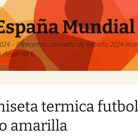
España Mundial
024 – Ofrecemos camiseta de España 2024 mund
s desde 69 €.
iseta termica futbo
o amarilla