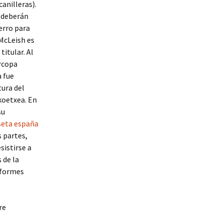
canilleras).
 «deberán
erro para
 McLeish es
titular. Al
ercopa
a fue
tura del
koetxea. En
su
seta españa
 partes,
sistirse a
 de la
iformes
re