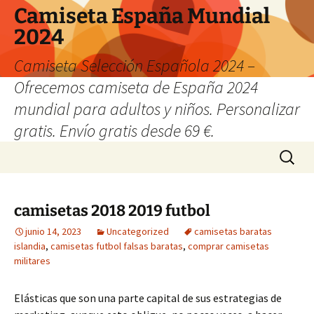
Camiseta España Mundial
2024
Camiseta Selección Española 2024 –
Ofrecemos camiseta de España 2024
mundial para adultos y niños. Personalizar
gratis. Envío gratis desde 69 €.
Saltar
Buscar:
al
contenido
camisetas 2018 2019 futbol
junio 14, 2023
Uncategorized
camisetas baratas
islandia
,
camisetas futbol falsas baratas
,
comprar camisetas
militares
Elásticas que son una parte capital de sus estrategias de