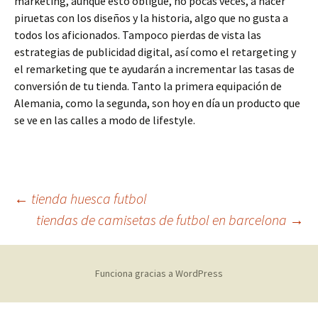
marketing, aunque esto obligue, no pocas veces, a hacer
piruetas con los diseños y la historia, algo que no gusta a
todos los aficionados. Tampoco pierdas de vista las
estrategias de publicidad digital, así como el retargeting y
el remarketing que te ayudarán a incrementar las tasas de
conversión de tu tienda. Tanto la primera equipación de
Alemania, como la segunda, son hoy en día un producto que
se ve en las calles a modo de lifestyle.
Navegación
←
tienda huesca futbol
tiendas de camisetas de futbol en barcelona
→
de
Funciona gracias a WordPress
entradas