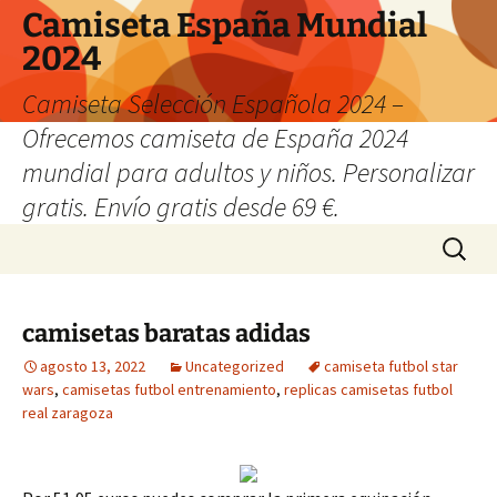
Camiseta España Mundial
2024
Camiseta Selección Española 2024 –
Ofrecemos camiseta de España 2024
mundial para adultos y niños. Personalizar
gratis. Envío gratis desde 69 €.
Saltar
Buscar:
al
contenido
camisetas baratas adidas
agosto 13, 2022
Uncategorized
camiseta futbol star
wars
,
camisetas futbol entrenamiento
,
replicas camisetas futbol
real zaragoza