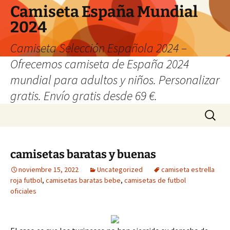
Camiseta España Mundial
2024
Camiseta Selección Española 2024 –
Ofrecemos camiseta de España 2024
mundial para adultos y niños. Personalizar
gratis. Envío gratis desde 69 €.
Saltar
Buscar:
al
contenido
camisetas baratas y buenas
noviembre 15, 2022
Uncategorized
camiseta estrella
roja futbol
,
camisetas baratas bebe
,
camisetas de futbol
oficiales