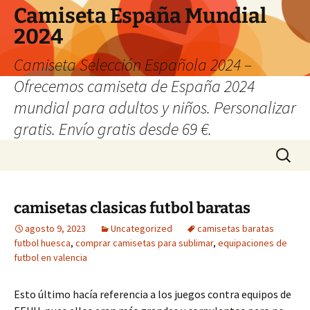
Camiseta España Mundial
2024
Camiseta Selección Española 2024 –
Ofrecemos camiseta de España 2024
mundial para adultos y niños. Personalizar
gratis. Envío gratis desde 69 €.
Saltar
Buscar:
al
contenido
camisetas clasicas futbol baratas
agosto 9, 2023
Uncategorized
camisetas baratas
futbol huesca
,
comprar camisetas para sublimar
,
equipaciones de
futbol en valencia
Esto último hacía referencia a los juegos contra equipos de