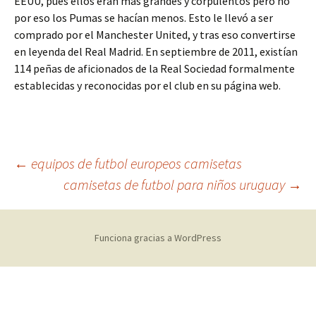
EEUU, pues ellos eran más grandes y corpulentos pero no
por eso los Pumas se hacían menos. Esto le llevó a ser
comprado por el Manchester United, y tras eso convertirse
en leyenda del Real Madrid. En septiembre de 2011, existían
114 peñas de aficionados de la Real Sociedad formalmente
establecidas y reconocidas por el club en su página web.
Navegación
←
equipos de futbol europeos camisetas
camisetas de futbol para niños uruguay
→
de
Funciona gracias a WordPress
entradas