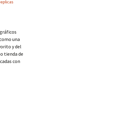
replicas
gráficos
a como una
orito y del
o tienda de
icadas con