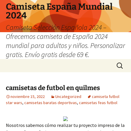
Camiseta España Mundial
2024
Camiseta Selección Española 2024 –
Ofrecemos camiseta de España 2024
mundial para adultos y niños. Personalizar
gratis. Envío gratis desde 69 €.
Saltar
Buscar:
al
contenido
camisetas de futbol en quilmes
noviembre 15, 2022
Uncategorized
camiseta futbol
star wars
,
camisetas baratas deportivas
,
camisetas feas futbol
Nosotros sabemos cómo realizar tu proyecto impreso de la