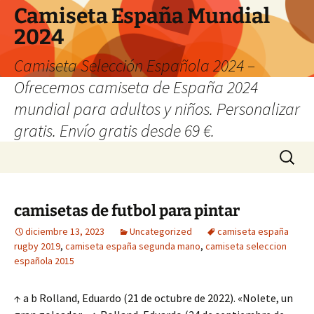
Camiseta España Mundial
2024
Camiseta Selección Española 2024 –
Ofrecemos camiseta de España 2024
mundial para adultos y niños. Personalizar
gratis. Envío gratis desde 69 €.
Saltar
Buscar:
al
contenido
camisetas de futbol para pintar
diciembre 13, 2023
Uncategorized
camiseta españa
rugby 2019
,
camiseta españa segunda mano
,
camiseta seleccion
española 2015
↑ a b Rolland, Eduardo (21 de octubre de 2022). «Nolete, un