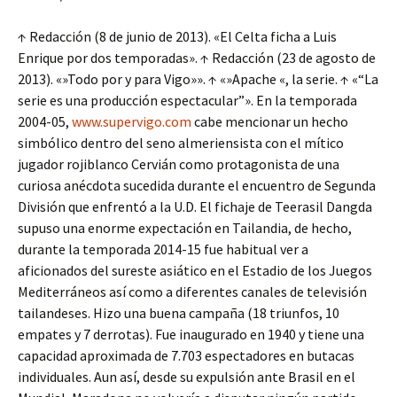
↑ Redacción (8 de junio de 2013). «El Celta ficha a Luis
Enrique por dos temporadas». ↑ Redacción (23 de agosto de
2013). «»Todo por y para Vigo»». ↑ «»Apache «, la serie. ↑ «“La
serie es una producción espectacular”». En la temporada
2004-05,
www.supervigo.com
cabe mencionar un hecho
simbólico dentro del seno almeriensista con el mítico
jugador rojiblanco Cervián como protagonista de una
curiosa anécdota sucedida durante el encuentro de Segunda
División que enfrentó a la U.D. El fichaje de Teerasil Dangda
supuso una enorme expectación en Tailandia, de hecho,
durante la temporada 2014-15 fue habitual ver a
aficionados del sureste asiático en el Estadio de los Juegos
Mediterráneos así como a diferentes canales de televisión
tailandeses. Hizo una buena campaña (18 triunfos, 10
empates y 7 derrotas). Fue inaugurado en 1940 y tiene una
capacidad aproximada de 7.703 espectadores en butacas
individuales. Aun así, desde su expulsión ante Brasil en el