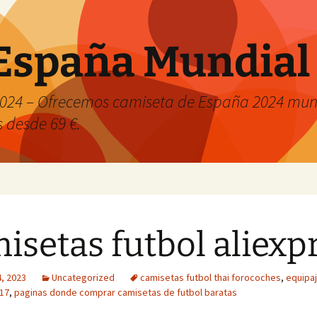
España Mundial
024 – Ofrecemos camiseta de España 2024 mund
s desde 69 €.
isetas futbol aliexp
, 2023
Uncategorized
camisetas futbol thai forocoches
,
equipaj
17
,
paginas donde comprar camisetas de futbol baratas