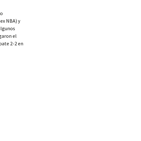
do
 ex NBA) y
 algunos
garon el
pate 2-2 en