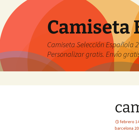
Camiseta 
Camiseta Selección Española 2
Personalizar gratis. Envío grati
Saltar
al
contenido
cam
febrero 14
barcelona 20