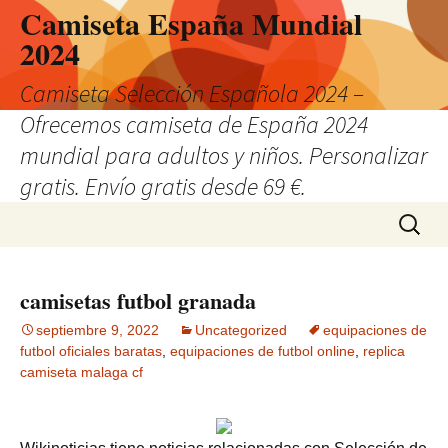
Camiseta España Mundial
2024
Camiseta Selección Española 2024 –
Ofrecemos camiseta de España 2024
mundial para adultos y niños. Personalizar
gratis. Envío gratis desde 69 €.
Saltar
Buscar:
al
contenido
camisetas futbol granada
septiembre 9, 2022
Uncategorized
equipaciones de
futbol oficiales baratas
,
equipaciones de futbol online
,
replica
camiseta malaga cf