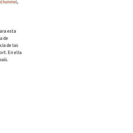
ol hummel
,
ara esta
a de
ia de las
ort. En ella
país.