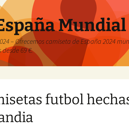
España Mundial
024 – Ofrecemos camiseta de España 2024 mund
s desde 69 €.
isetas futbol hecha
landia