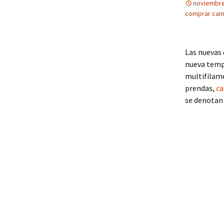
noviembre
comprar cami
Las nuevas 
nueva tempo
multifilame
prendas,
ca
se denotan 