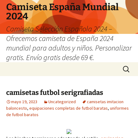
Camiseta España Mundial
2024
Camiseta Selección Española 2024 –
Ofrecemos camiseta de España 2024
mundial para adultos y niños. Personalizar
gratis. Envío gratis desde 69 €.
Saltar
Buscar:
al
contenido
camisetas futbol serigrafiadas
mayo 19, 2023
Uncategorized
camisetas imitacion
baloncesto
,
equipaciones completas de futbol baratas
,
uniformes
de futbol baratos