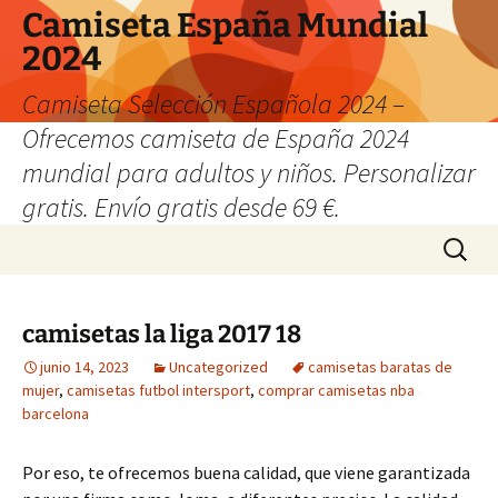
Camiseta España Mundial
2024
Camiseta Selección Española 2024 –
Ofrecemos camiseta de España 2024
mundial para adultos y niños. Personalizar
gratis. Envío gratis desde 69 €.
Saltar
Buscar:
al
contenido
camisetas la liga 2017 18
junio 14, 2023
Uncategorized
camisetas baratas de
mujer
,
camisetas futbol intersport
,
comprar camisetas nba
barcelona
Por eso, te ofrecemos buena calidad, que viene garantizada