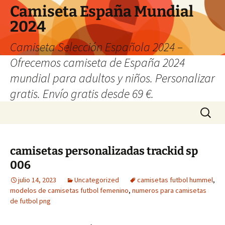
Camiseta España Mundial
2024
Camiseta Selección Española 2024 –
Ofrecemos camiseta de España 2024
mundial para adultos y niños. Personalizar
gratis. Envío gratis desde 69 €.
Saltar
Buscar:
al
contenido
camisetas personalizadas trackid sp
006
julio 14, 2023
Uncategorized
camisetas futbol hummel
,
modelos de camisetas futbol femenino
,
numeros para camisetas
de futbol png