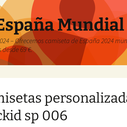
España Mundial
024 – Ofrecemos camiseta de España 2024 mund
s desde 69 €.
isetas personalizad
ckid sp 006