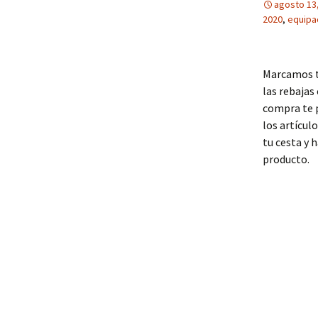
agosto 13
2020
,
equipac
Marcamos to
las rebajas
compra te p
los artícul
tu cesta y 
producto.