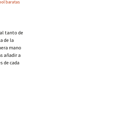
bol baratas
al tanto de
a de la
imera mano
s añadir a
es de cada