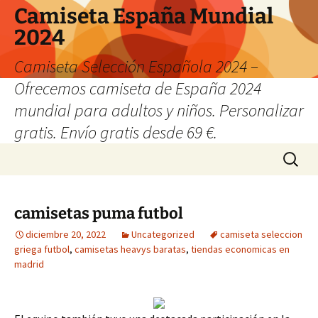
Camiseta España Mundial
2024
Camiseta Selección Española 2024 –
Ofrecemos camiseta de España 2024
mundial para adultos y niños. Personalizar
gratis. Envío gratis desde 69 €.
Saltar
Buscar:
al
contenido
camisetas puma futbol
diciembre 20, 2022
Uncategorized
camiseta seleccion
griega futbol
,
camisetas heavys baratas
,
tiendas economicas en
madrid