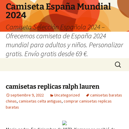
Camiseta España Mundial
2024
Camiseta Selección Española 2024 –
Ofrecemos camiseta de España 2024
mundial para adultos y niños. Personalizar
gratis. Envío gratis desde 69 €.
Saltar
Buscar:
al
contenido
camisetas replicas ralph lauren
septiembre 9, 2022
Uncategorized
camisetas baratas
chinas
,
camisetas celta antiguas
,
comprar camisetas replicas
baratas