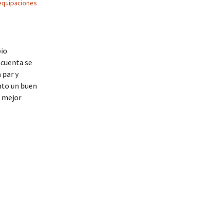
equipaciones
bio
 cuenta se
 par y
nto un buen
a mejor