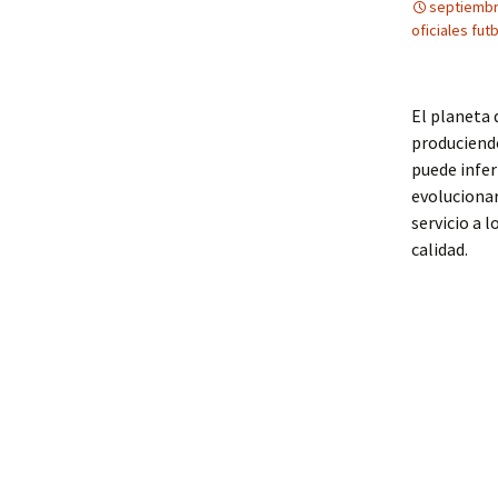
septiembr
oficiales fut
El planeta
produciendo
puede infer
evoluciona
servicio a 
calidad.