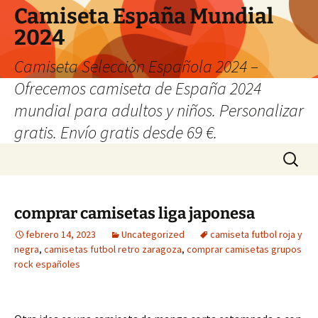
Camiseta España Mundial
2024
Camiseta Selección Española 2024 –
Ofrecemos camiseta de España 2024
mundial para adultos y niños. Personalizar
gratis. Envío gratis desde 69 €.
Saltar
Buscar:
al
contenido
comprar camisetas liga japonesa
febrero 14, 2023
Uncategorized
camiseta futbol roja y
negra
,
camisetas futbol retro zaragoza
,
comprar camisetas grupos
rock españoles