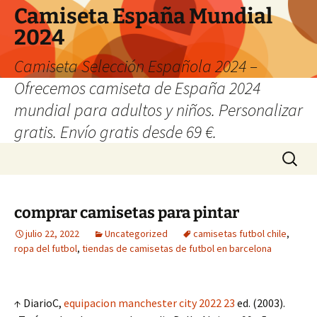
Camiseta España Mundial
2024
Camiseta Selección Española 2024 –
Ofrecemos camiseta de España 2024
mundial para adultos y niños. Personalizar
gratis. Envío gratis desde 69 €.
Saltar
Buscar:
al
contenido
comprar camisetas para pintar
julio 22, 2022
Uncategorized
camisetas futbol chile
,
ropa del futbol
,
tiendas de camisetas de futbol en barcelona
↑ DiarioC,
equipacion manchester city 2022 23
ed. (2003).