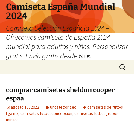
Camiseta España Mundial
2024
Camiseta Selección Española 2024 –
Ofrecemos camiseta de España 2024
mundial para adultos y niños. Personalizar
gratis. Envío gratis desde 69 €.
Saltar
Buscar:
al
contenido
comprar camisetas sheldon cooper
espaa
agosto 13, 2022
Uncategorized
camisetas de futbol
liga mx
,
camisetas futbol concepcion
,
camisetas futbol grupos
musica