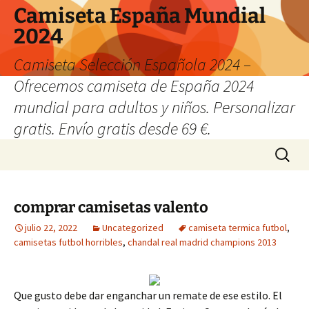
Camiseta España Mundial
2024
Camiseta Selección Española 2024 –
Ofrecemos camiseta de España 2024
mundial para adultos y niños. Personalizar
gratis. Envío gratis desde 69 €.
Saltar
Buscar:
al
contenido
comprar camisetas valento
julio 22, 2022
Uncategorized
camiseta termica futbol
,
camisetas futbol horribles
,
chandal real madrid champions 2013
Que gusto debe dar enganchar un remate de ese estilo. El