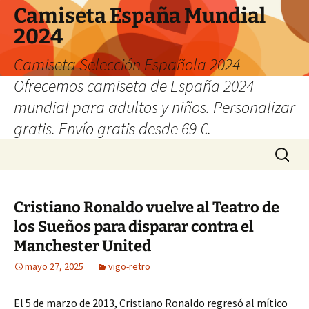
Camiseta España Mundial
2024
Camiseta Selección Española 2024 –
Ofrecemos camiseta de España 2024
mundial para adultos y niños. Personalizar
gratis. Envío gratis desde 69 €.
Saltar
Buscar:
al
contenido
Cristiano Ronaldo vuelve al Teatro de
los Sueños para disparar contra el
Manchester United
mayo 27, 2025
vigo-retro
El 5 de marzo de 2013, Cristiano Ronaldo regresó al mítico