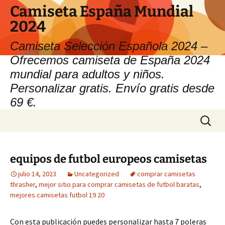
Camiseta España Mundial
2024
Camiseta Selección Española 2024 –
Ofrecemos camiseta de España 2024
mundial para adultos y niños.
Personalizar gratis. Envío gratis desde
69 €.
Saltar
Buscar:
al
contenido
equipos de futbol europeos camisetas
julio 14, 2023
Uncategorized
comprar camisetas
thrasher
,
mejor sitio para comprar camisetas de futbol baratas
,
mejores camisetas futbol 19 20
Con esta publicación puedes personalizar hasta 7 poleras