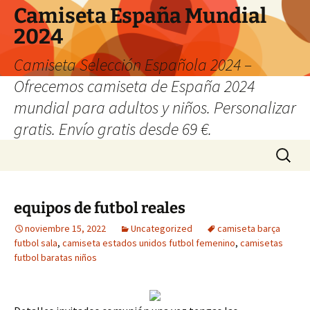
Camiseta España Mundial
2024
Camiseta Selección Española 2024 –
Ofrecemos camiseta de España 2024
mundial para adultos y niños. Personalizar
gratis. Envío gratis desde 69 €.
Saltar
Buscar:
al
contenido
equipos de futbol reales
noviembre 15, 2022
Uncategorized
camiseta barça
futbol sala
,
camiseta estados unidos futbol femenino
,
camisetas
futbol baratas niños