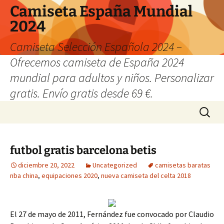
Camiseta España Mundial
2024
Camiseta Selección Española 2024 –
Ofrecemos camiseta de España 2024
mundial para adultos y niños. Personalizar
gratis. Envío gratis desde 69 €.
Saltar
Buscar:
al
contenido
futbol gratis barcelona betis
diciembre 20, 2022
Uncategorized
camisetas baratas
nba china
,
equipaciones 2020
,
nueva camiseta del celta 2018
El 27 de mayo de 2011, Fernández fue convocado por Claudio