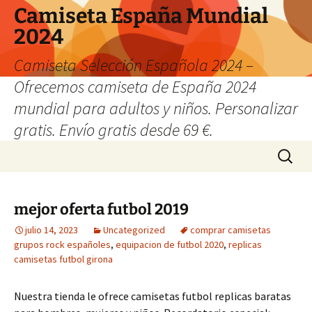
Camiseta España Mundial
2024
Camiseta Selección Española 2024 –
Ofrecemos camiseta de España 2024
mundial para adultos y niños. Personalizar
gratis. Envío gratis desde 69 €.
Saltar
Buscar:
al
contenido
mejor oferta futbol 2019
julio 14, 2023
Uncategorized
comprar camisetas
grupos rock españoles
,
equipacion de futbol 2020
,
replicas
camisetas futbol girona
Nuestra tienda le ofrece camisetas futbol replicas baratas