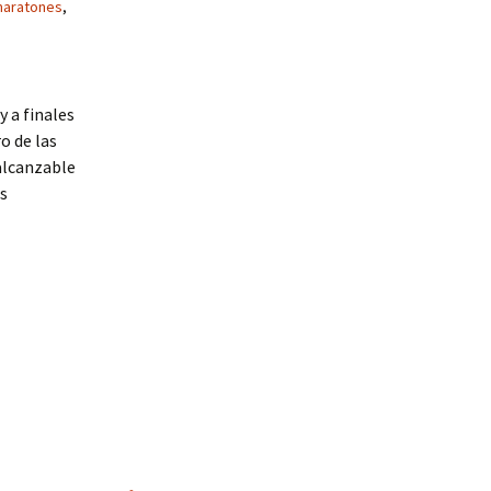
maratones
,
 a finales
o de las
alcanzable
as