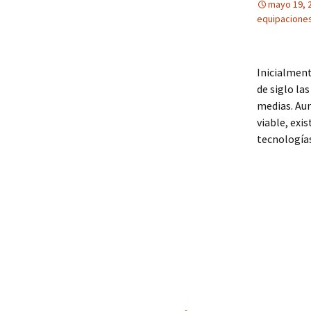
mayo 19, 
equipaciones
Inicialment
de siglo la
medias. Au
viable, exi
tecnologías