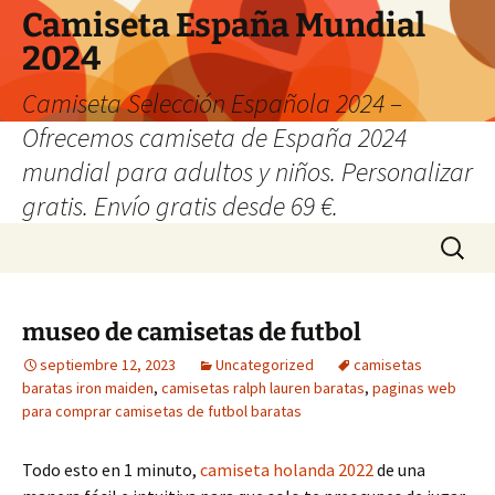
Camiseta España Mundial
2024
Camiseta Selección Española 2024 –
Ofrecemos camiseta de España 2024
mundial para adultos y niños. Personalizar
gratis. Envío gratis desde 69 €.
Saltar
Buscar:
al
contenido
museo de camisetas de futbol
septiembre 12, 2023
Uncategorized
camisetas
baratas iron maiden
,
camisetas ralph lauren baratas
,
paginas web
para comprar camisetas de futbol baratas
Todo esto en 1 minuto,
camiseta holanda 2022
de una