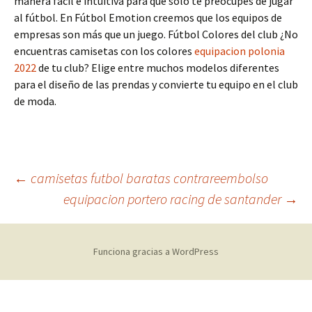
manera fácil e intuitiva para que solo te preocupes de jugar
al fútbol. En Fútbol Emotion creemos que los equipos de
empresas son más que un juego. Fútbol Colores del club ¿No
encuentras camisetas con los colores
equipacion polonia
2022
de tu club? Elige entre muchos modelos diferentes
para el diseño de las prendas y convierte tu equipo en el club
de moda.
Navegación
←
camisetas futbol baratas contrareembolso
equipacion portero racing de santander
→
de
Funciona gracias a WordPress
entradas