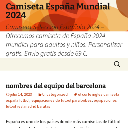
Camiseta España Mundial
2024
Camiseta Selección Española 2024 –
Ofrecemos camiseta de España 2024
mundial para adultos y niños. Personalizar
gratis. Envío gratis desde 69 €.
Saltar
Buscar:
al
contenido
nombres del equipo del barcelona
julio 14, 2023
Uncategorized
el corte ingles camiseta
españa futbol
,
equipaciones de futbol para bebes
,
equipaciones
futbol real madrid baratas
España es uno de los países donde más camisetas de fútbol