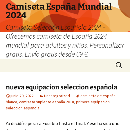
Camiseta España Mundial
2024
Camiseta Selección Española 2024 –
Ofrecemos camiseta de España 2024
mundial para adultos y niños. Personalizar
gratis. Envío gratis desde 69 €.
Saltar
Buscar:
al
contenido
nueva equipacion seleccion española
junio 20, 2022
Uncategorized
camiseta de españa
blanca
,
camiseta suplente españa 2018
,
primera equipacion
seleccion española
Yo decidí esperar a Eusebio hasta el final. Y ese ha sido uno