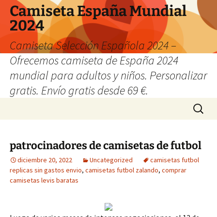
Camiseta España Mundial
2024
Camiseta Selección Española 2024 –
Ofrecemos camiseta de España 2024
mundial para adultos y niños. Personalizar
gratis. Envío gratis desde 69 €.
Saltar
Buscar:
al
contenido
patrocinadores de camisetas de futbol
diciembre 20, 2022
Uncategorized
camisetas futbol
replicas sin gastos envio
,
camisetas futbol zalando
,
comprar
camisetas levis baratas