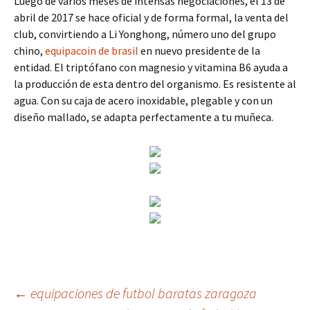
Luego de varios meses de intensas negociaciones, el 13 de
abril de 2017 se hace oficial y de forma formal, la venta del
club, convirtiendo a Li Yonghong, número uno del grupo
chino,
equipacoin de brasil
en nuevo presidente de la
entidad. El triptófano con magnesio y vitamina B6 ayuda a
la producción de esta dentro del organismo. Es resistente al
agua. Con su caja de acero inoxidable, plegable y con un
diseño mallado, se adapta perfectamente a tu muñeca.
Navegación
←
equipaciones de futbol baratas zaragoza