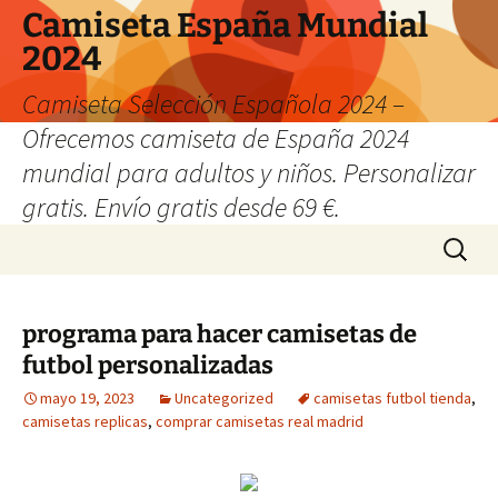
Camiseta España Mundial
2024
Camiseta Selección Española 2024 –
Ofrecemos camiseta de España 2024
mundial para adultos y niños. Personalizar
gratis. Envío gratis desde 69 €.
Saltar
Buscar:
al
contenido
programa para hacer camisetas de
futbol personalizadas
mayo 19, 2023
Uncategorized
camisetas futbol tienda
,
camisetas replicas
,
comprar camisetas real madrid