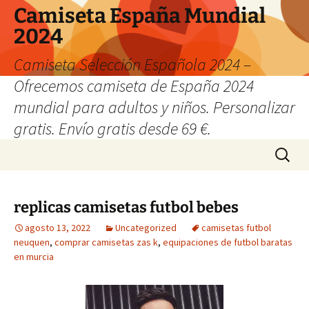
Camiseta España Mundial
2024
Camiseta Selección Española 2024 –
Ofrecemos camiseta de España 2024
mundial para adultos y niños. Personalizar
gratis. Envío gratis desde 69 €.
Saltar
Buscar:
al
contenido
replicas camisetas futbol bebes
agosto 13, 2022
Uncategorized
camisetas futbol
neuquen
,
comprar camisetas zas k
,
equipaciones de futbol baratas
en murcia