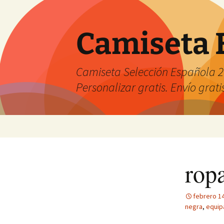
Camiseta 
Camiseta Selección Española 2
Personalizar gratis. Envío grati
Saltar
al
contenido
ropa
febrero 14
negra
,
equip