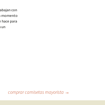
rabajan con
 un momento
e hace para
n un
comprar camisetas mayorista
→