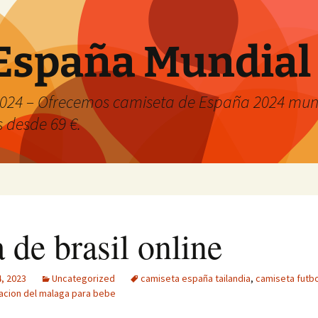
España Mundial
024 – Ofrecemos camiseta de España 2024 mund
s desde 69 €.
 de brasil online
, 2023
Uncategorized
camiseta españa tailandia
,
camiseta futbo
acion del malaga para bebe