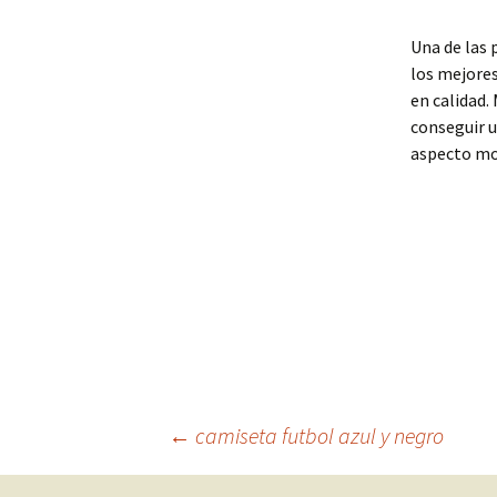
Una de las 
los mejore
en calidad.
conseguir u
aspecto mod
Navegación
←
camiseta futbol azul y negro