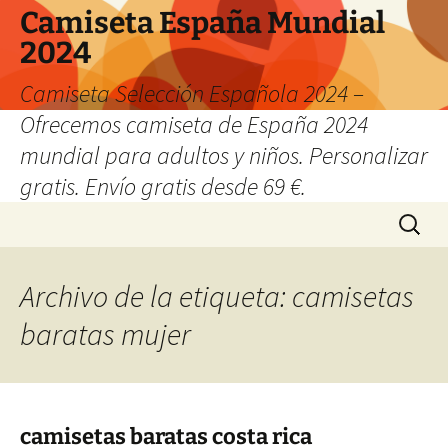
Camiseta España Mundial
2024
Camiseta Selección Española 2024 –
Ofrecemos camiseta de España 2024
mundial para adultos y niños. Personalizar
gratis. Envío gratis desde 69 €.
Saltar
Buscar:
al
contenido
Archivo de la etiqueta: camisetas
baratas mujer
camisetas baratas costa rica