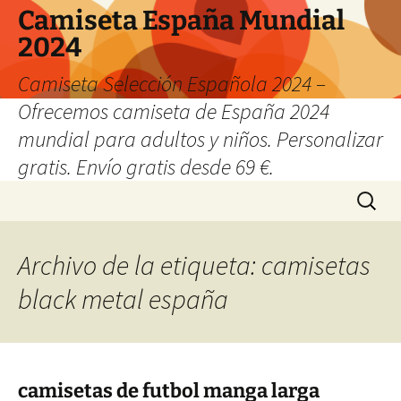
Camiseta España Mundial
2024
Camiseta Selección Española 2024 –
Ofrecemos camiseta de España 2024
mundial para adultos y niños. Personalizar
gratis. Envío gratis desde 69 €.
Saltar
Buscar:
al
contenido
Archivo de la etiqueta: camisetas
black metal españa
camisetas de futbol manga larga