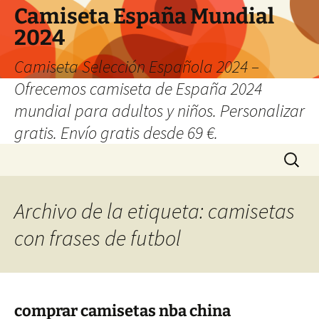
Camiseta España Mundial
2024
Camiseta Selección Española 2024 –
Ofrecemos camiseta de España 2024
mundial para adultos y niños. Personalizar
gratis. Envío gratis desde 69 €.
Saltar
Buscar:
al
contenido
Archivo de la etiqueta: camisetas
con frases de futbol
comprar camisetas nba china