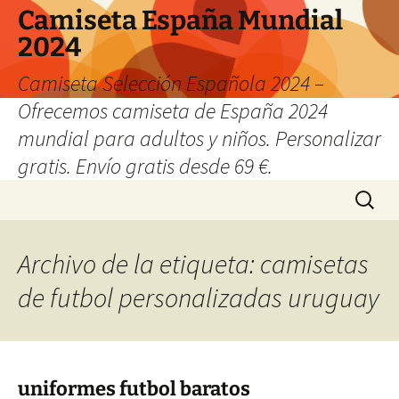
Camiseta España Mundial
2024
Camiseta Selección Española 2024 –
Ofrecemos camiseta de España 2024
mundial para adultos y niños. Personalizar
gratis. Envío gratis desde 69 €.
Saltar
Buscar:
al
contenido
Archivo de la etiqueta: camisetas
de futbol personalizadas uruguay
uniformes futbol baratos