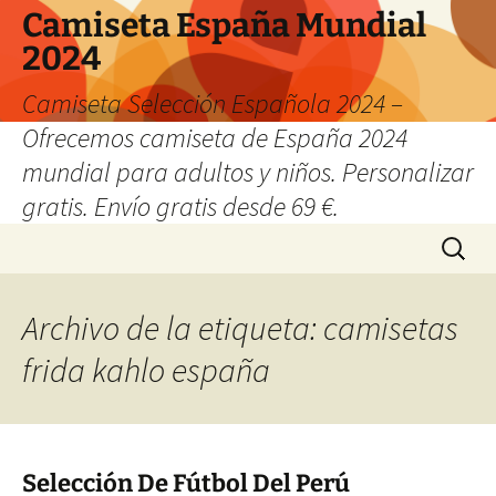
Camiseta España Mundial
2024
Camiseta Selección Española 2024 –
Ofrecemos camiseta de España 2024
mundial para adultos y niños. Personalizar
gratis. Envío gratis desde 69 €.
Saltar
Buscar:
al
contenido
Archivo de la etiqueta: camisetas
frida kahlo españa
Selección De Fútbol Del Perú