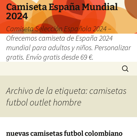
Camiseta España Mundial
2024
Camiseta Selección Española 2024 –
Ofrecemos camiseta de España 2024
mundial para adultos y niños. Personalizar
gratis. Envío gratis desde 69 €.
Saltar
Buscar:
al
contenido
Archivo de la etiqueta: camisetas
futbol outlet hombre
nuevas camisetas futbol colombiano